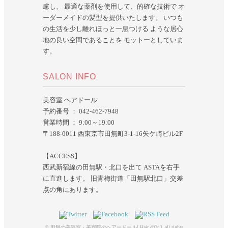
慮し、 最適な薬剤を使用して、的確な技術で オ
ーダーメイドの髪型を提供いたします。 いつも
の生活を少し離れほっと一息つける ような居心
地の良い空間であることを モットーとしていま
す。
SALON INFO
美容室 ヘアドール
予約番号 ： 042-462-7948
営業時間 ： 9:00～19:00
〒188-0011 西東京市田無町3-1-16矢ケ崎ビル2F
【ACCESS】
西武新宿線の田無駅・北口を出て ASTAを右手
に直進します。 旧青梅街道「田無駅北口」交差
点の角にあります。
© 田無の美容室・美容院のヘアードール[ Hair d'Or ]. all rights