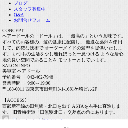
ブログ
スタッフ募集中！
Q&A
お問合せフォーム
CONCEPT
ヘアードールの「ドール」は、「最高の」という意味です。
すべてのお客様の、髪の健康に配慮し、 最適な薬剤を使用
して、的確な技術で オーダーメイドの髪型を提供いたしま
す。 いつもの生活を少し離れほっと一息つける ような居心
地の良い空間であることを モットーとしています。
SALON INFO
美容室 ヘアドール
予約番号 ： 042-462-7948
営業時間 ： 9:00～19:00
〒188-0011 西東京市田無町3-1-16矢ケ崎ビル2F
【ACCESS】
西武新宿線の田無駅・北口を出て ASTAを右手に直進しま
す。 旧青梅街道「田無駅北口」交差点の角にあります。
© 田無の美容室・美容院のヘアードール[ Hair d'Or ]. all rights