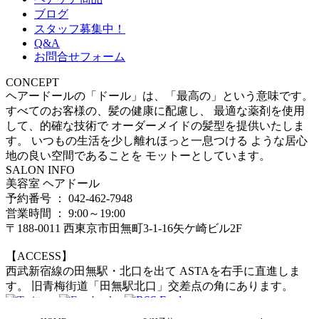
ブログ
スタッフ募集中！
Q&A
お問合せフォーム
CONCEPT
ヘアードールの「ドール」は、「最高の」という意味です。
すべてのお客様の、髪の健康に配慮し、 最適な薬剤を使用
して、的確な技術で オーダーメイドの髪型を提供いたしま
す。 いつもの生活を少し離れほっと一息つける ような居心
地の良い空間であることを モットーとしています。
SALON INFO
美容室 ヘアドール
予約番号 ： 042-462-7948
営業時間 ： 9:00～19:00
〒188-0011 西東京市田無町3-1-16矢ケ崎ビル2F
【ACCESS】
西武新宿線の田無駅・北口を出て ASTAを右手に直進しま
す。 旧青梅街道「田無駅北口」交差点の角にあります。
© 田無の美容室・美容院のヘアードール[ Hair d'Or ]. all rights