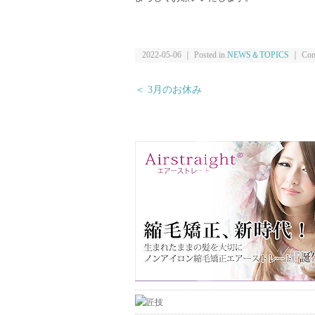
2022-05-06 ｜ Posted in
NEWS＆TOPICS
｜
Com
＜ 3月のお休み