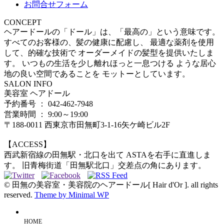
お問合せフォーム
CONCEPT
ヘアードールの「ドール」は、「最高の」という意味です。
すべてのお客様の、髪の健康に配慮し、 最適な薬剤を使用
して、的確な技術で オーダーメイドの髪型を提供いたしま
す。 いつもの生活を少し離れほっと一息つける ような居心
地の良い空間であることを モットーとしています。
SALON INFO
美容室 ヘアドール
予約番号 ： 042-462-7948
営業時間 ： 9:00～19:00
〒188-0011 西東京市田無町3-1-16矢ケ崎ビル2F
【ACCESS】
西武新宿線の田無駅・北口を出て ASTAを右手に直進しま
す。 旧青梅街道「田無駅北口」交差点の角にあります。
© 田無の美容室・美容院のヘアードール[ Hair d'Or ]. all rights
reserved.
Theme by Minimal WP
HOME