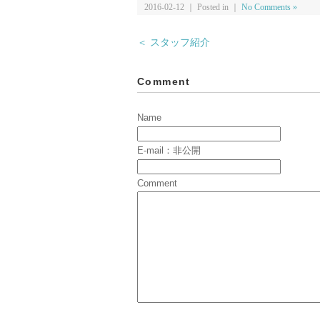
2016-02-12 ｜ Posted in ｜
No Comments »
＜ スタッフ紹介
Comment
Name
E-mail：非公開
Comment