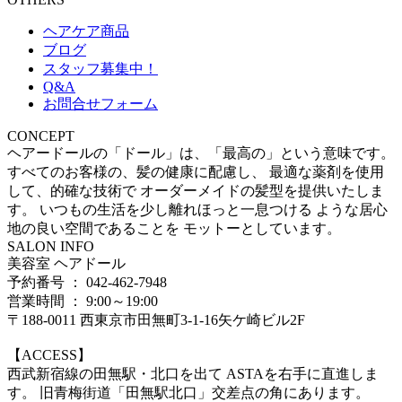
ヘアケア商品
ブログ
スタッフ募集中！
Q&A
お問合せフォーム
CONCEPT
ヘアードールの「ドール」は、「最高の」という意味です。
すべてのお客様の、髪の健康に配慮し、 最適な薬剤を使用
して、的確な技術で オーダーメイドの髪型を提供いたしま
す。 いつもの生活を少し離れほっと一息つける ような居心
地の良い空間であることを モットーとしています。
SALON INFO
美容室 ヘアドール
予約番号 ： 042-462-7948
営業時間 ： 9:00～19:00
〒188-0011 西東京市田無町3-1-16矢ケ崎ビル2F
【ACCESS】
西武新宿線の田無駅・北口を出て ASTAを右手に直進しま
す。 旧青梅街道「田無駅北口」交差点の角にあります。